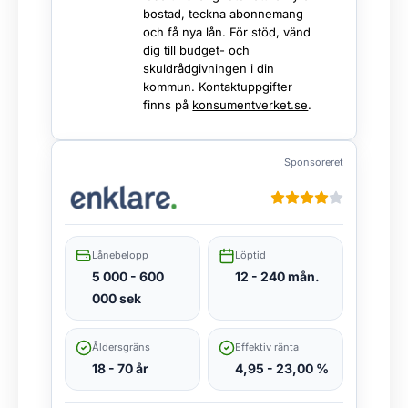
bostad, teckna abonnemang
och få nya lån. För stöd, vänd
dig till budget- och
skuldrådgivningen i din
kommun. Kontaktuppgifter
finns på
konsumentverket.se
.
Sponsoreret
Lånebelopp
Löptid
5 000 - 600
12 - 240 mån.
000 sek
Åldersgräns
Effektiv ränta
18 - 70 år
4,95 - 23,00 %