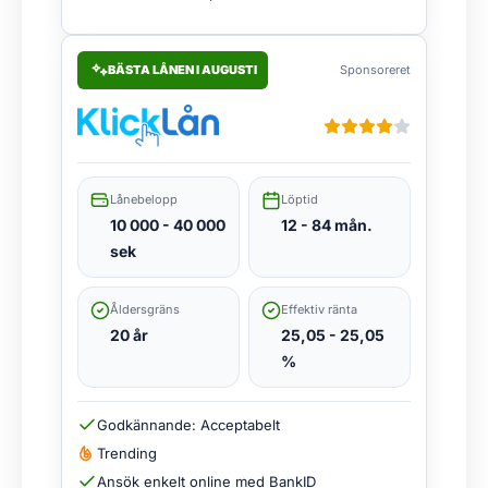
BÄSTA LÅNEN I AUGUSTI
Sponsoreret
Lånebelopp
Löptid
10 000 - 40 000
12 - 84 mån.
sek
Åldersgräns
Effektiv ränta
20 år
25,05 - 25,05
%
Godkännande: Acceptabelt
Trending
Ansök enkelt online med BankID