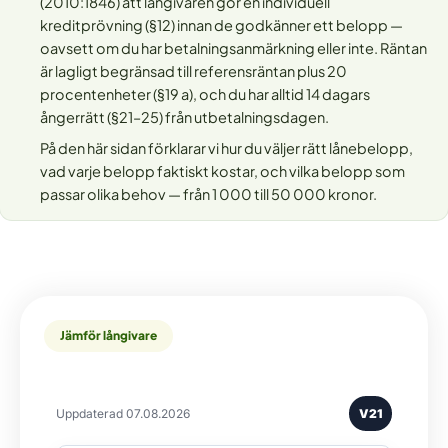
(2010:1846) att långivaren gör en individuell
kreditprövning (§12) innan de godkänner ett belopp —
oavsett om du har betalningsanmärkning eller inte. Räntan
är lagligt begränsad till referensräntan plus 20
procentenheter (§19 a), och du har alltid 14 dagars
ångerrätt (§21–25) från utbetalningsdagen.
På den här sidan förklarar vi hur du väljer rätt lånebelopp,
vad varje belopp faktiskt kostar, och vilka belopp som
passar olika behov — från 1 000 till 50 000 kronor.
Jämför långivare
Uppdaterad 07.08.2026
V21