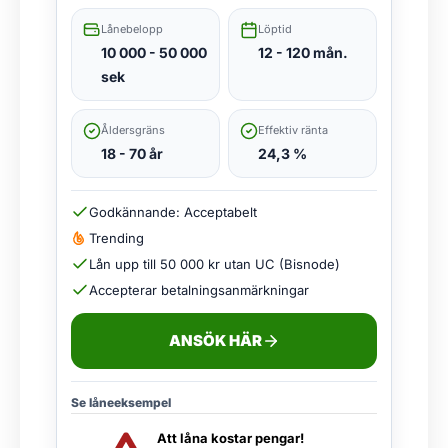
Lånebelopp
Löptid
10 000 - 50 000
12 - 120 mån.
sek
Åldersgräns
Effektiv ränta
18 - 70 år
24,3 %
Godkännande: Acceptabelt
Trending
Lån upp till 50 000 kr utan UC (Bisnode)
Accepterar betalningsanmärkningar
ANSÖK HÄR
Se låneeksempel
Att låna kostar pengar!