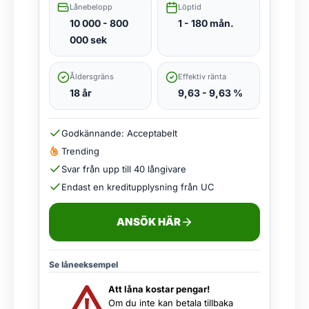
Lånebelopp
Löptid
10 000 - 800
1 - 180 mån.
000 sek
Åldersgräns
Effektiv ränta
18 år
9,63 - 9,63 %
Godkännande: Acceptabelt
Trending
Svar från upp till 40 långivare
Endast en kreditupplysning från UC
ANSÖK HÄR
Se låneeksempel
Att låna kostar pengar!
Om du inte kan betala tillbaka