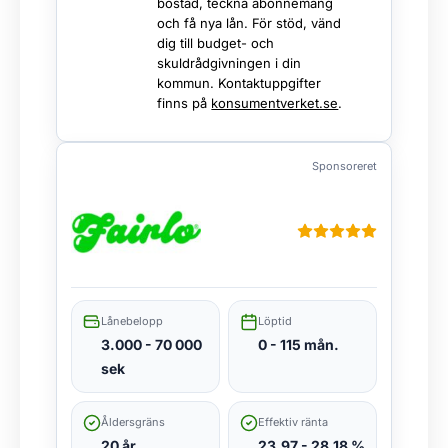
bostad, teckna abonnemang
och få nya lån. För stöd, vänd
dig till budget- och
skuldrådgivningen i din
kommun. Kontaktuppgifter
finns på
konsumentverket.se
.
Sponsoreret
Lånebelopp
Löptid
3.000 - 70 000
0 - 115 mån.
sek
Åldersgräns
Effektiv ränta
20 år
23,97 - 28,18 %