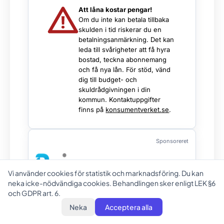
Att låna kostar pengar!
Om du inte kan betala tillbaka
skulden i tid riskerar du en
betalningsanmärkning. Det kan
leda till svårigheter att få hyra
bostad, teckna abonnemang
och få nya lån. För stöd, vänd
dig till budget- och
skuldrådgivningen i din
kommun. Kontaktuppgifter
finns på
konsumentverket.se
.
Sponsoreret
Vi använder cookies för statistik och marknadsföring. Du kan
neka icke-nödvändiga cookies. Behandlingen sker enligt LEK §6
och GDPR art. 6.
Lånebelopp
Löptid
Neka
Acceptera alla
10 000 - 150
36 - 72 mån.
000 sek