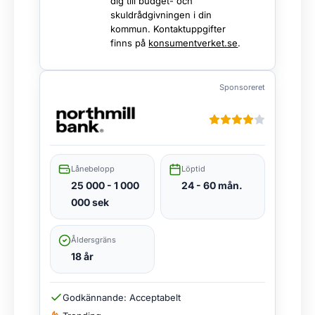
dig till budget- och
skuldrådgivningen i din
kommun. Kontaktuppgifter
finns på
konsumentverket.se
.
Sponsoreret
Lånebelopp
Löptid
25 000 - 1 000
24 - 60 mån.
000 sek
Åldersgräns
18 år
Godkännande: Acceptabelt