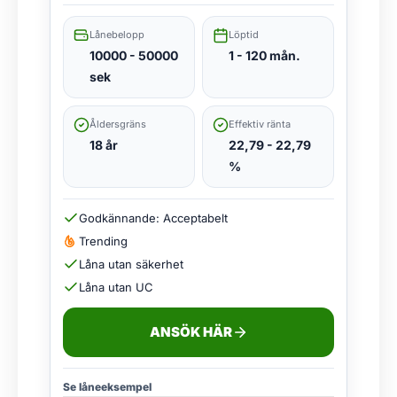
Lånebelopp
Löptid
10000 - 50000
1 - 120 mån.
sek
Åldersgräns
Effektiv ränta
18 år
22,79 - 22,79
%
Godkännande: Acceptabelt
Trending
Låna utan säkerhet
Låna utan UC
ANSÖK HÄR
Se låneeksempel