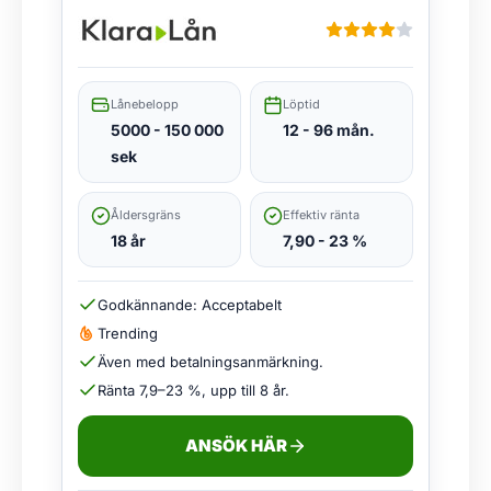
Lånebelopp
Löptid
5000 - 150 000
12 - 96 mån.
sek
Åldersgräns
Effektiv ränta
18 år
7,90 - 23 %
Godkännande: Acceptabelt
Trending
Även med betalningsanmärkning.
Ränta 7,9–23 %, upp till 8 år.
ANSÖK HÄR