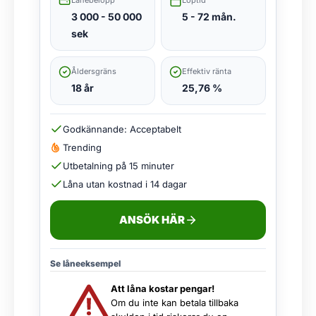
3 000 - 50 000
5 - 72 mån.
sek
Åldersgräns
Effektiv ränta
18 år
25,76 %
Godkännande: Acceptabelt
Trending
Utbetalning på 15 minuter
Låna utan kostnad i 14 dagar
ANSÖK HÄR
Se låneeksempel
Att låna kostar pengar!
Om du inte kan betala tillbaka