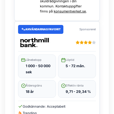
skuldrådgivningen i din
kommun. Kontaktuppgifter
finns på
konsumentverket.se
.
ANVÄNDARNAS FAVORIT
Sponsoreret
Lånebelopp
Löptid
1 000 - 50 000
5 - 72 mån.
sek
Åldersgräns
Effektiv ränta
18 år
9,71 - 29,34 %
Godkännande: Acceptabelt
Trending