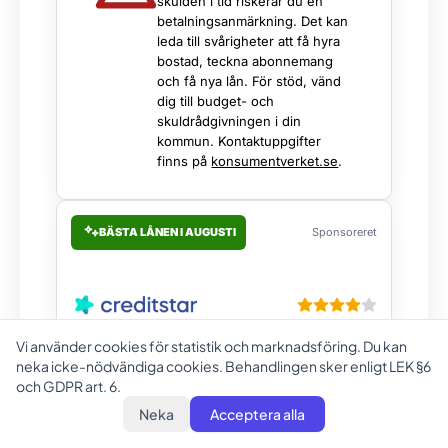
skulden i tid riskerar du en
betalningsanmärkning. Det kan
leda till svårigheter att få hyra
bostad, teckna abonnemang
och få nya lån. För stöd, vänd
dig till budget- och
skuldrådgivningen i din
kommun. Kontaktuppgifter
finns på
konsumentverket.se
.
BÄSTA LÅNEN I AUGUSTI
Sponsoreret
Vi använder cookies för statistik och marknadsföring. Du kan
neka icke-nödvändiga cookies. Behandlingen sker enligt LEK §6
och GDPR art. 6.
Lånebelopp
Löptid
Neka
Acceptera alla
10000 - 150000
12 - 84 mån.
sek