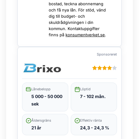
bostad, teckna abonnemang
och få nya lån. För stöd, vänd
dig till budget- och
skuldrådgivningen i din
kommun. Kontaktuppgifter
finns på
konsumentverket.se
.
Sponsoreret
Lånebelopp
Löptid
5 000 - 50 000
7 - 102 mån.
sek
Åldersgräns
Effektiv ränta
21 år
24,3 - 24,3 %