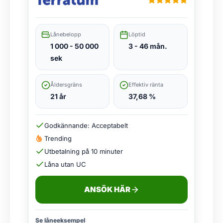
Lånebelopp
Löptid
1 000 - 50 000
3 - 46 mån.
sek
Åldersgräns
Effektiv ränta
21 år
37,68 %
Godkännande: Acceptabelt
Trending
Utbetalning på 10 minuter
Låna utan UC
ANSÖK HÄR
Se låneeksempel