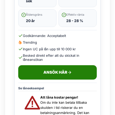
sek
Åldersgräns
Effektiv ränta
20 år
28 - 28 %
Godkännande: Acceptabelt
Trending
Ingen UC på lån upp till 10 000 kr
Besked direkt efter att du skickat in
låneansökan
ANSÖK HÄR
Se låneeksempel
Att låna kostar pengar!
Om du inte kan betala tillbaka
skulden i tid riskerar du en
betalningsanmärkning. Det kan