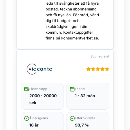
leda till svårigheter att få hyra
bostad, teckna abonnemang
och få nya lån. För stöd, vänd
dig till budget- och
skuldrådgivningen i din
kommun. Kontaktuppgifter
finns på
konsumentverket.se
.
Sponsoreret
Lånebelopp
Löptid
2000 - 20000
1 - 32 mån.
sek
Åldersgräns
Effektiv ränta
18 år
98,7 %