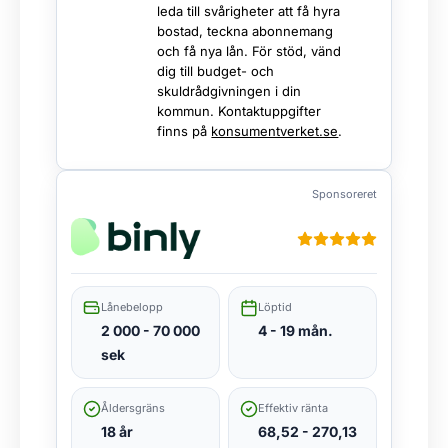
leda till svårigheter att få hyra
bostad, teckna abonnemang
och få nya lån. För stöd, vänd
dig till budget- och
skuldrådgivningen i din
kommun. Kontaktuppgifter
finns på
konsumentverket.se
.
Sponsoreret
Lånebelopp
Löptid
2 000 - 70 000
4 - 19 mån.
sek
Åldersgräns
Effektiv ränta
18 år
68,52 - 270,13