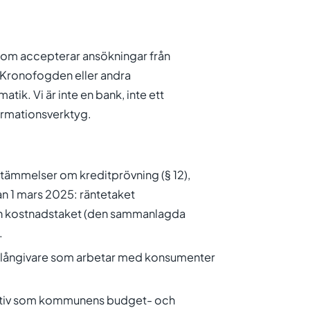
som accepterar ansökningar från
 Kronofogden eller andra
ik. Vi är inte en bank, inte ett
formationsverktyg.
tämmelser om kreditprövning (§ 12),
n 1 mars 2025: räntetaket
 och kostnadstaket (den sammanlagda
.
ör långivare som arbetar med konsumenter
ernativ som kommunens budget- och