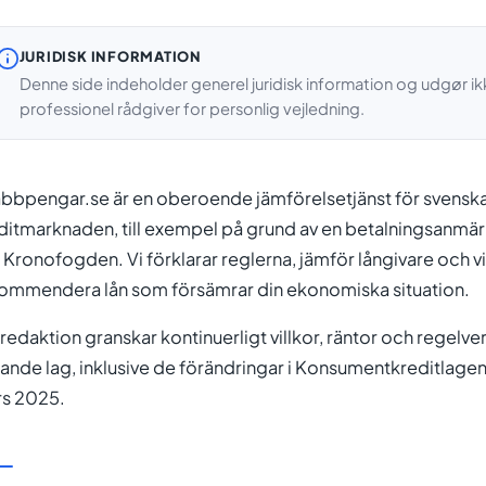
JURIDISK INFORMATION
Denne side indeholder generel juridisk information og udgør ikk
professionel rådgiver for personlig vejledning.
bbpengar.se är en oberoende jämförelsetjänst för svens
ditmarknaden, till exempel på grund av en betalningsanmä
 Kronofogden. Vi förklarar reglerna, jämför långivare och vis
ommendera lån som försämrar din ekonomiska situation.
 redaktion granskar kontinuerligt villkor, räntor och regelve
lande lag, inklusive de förändringar i Konsumentkreditlagen
s 2025.