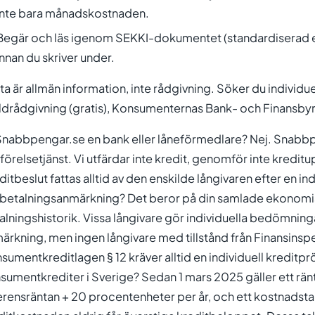
inte bara månadskostnaden.
Begär och läs igenom SEKKI-dokumentet (standardiserad 
innan du skriver under.
ta är allmän information, inte rådgivning. Söker du indivi
ldrådgivning (gratis), Konsumenternas Bank- och Finansbyrå, 
Snabbpengar.se en bank eller låneförmedlare? Nej. Snabbp
förelsetjänst. Vi utfärdar inte kredit, genomför inte kredit
ditbeslut fattas alltid av den enskilde långivaren efter en in
 betalningsanmärkning? Det beror på din samlade ekonomis
alningshistorik. Vissa långivare gör individuella bedömni
ärkning, men ingen långivare med tillstånd från Finansinsp
sumentkreditlagen § 12 kräver alltid en individuell kreditpr
sumentkrediter i Sverige? Sedan 1 mars 2025 gäller ett rän
erensräntan + 20 procentenheter per år, och ett kostnadstak