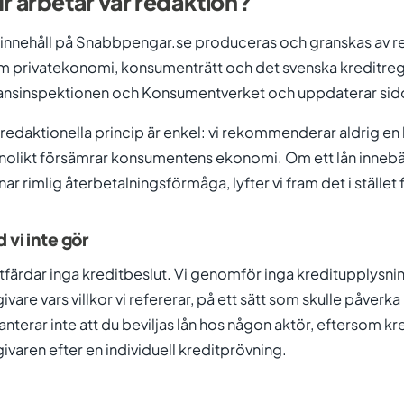
r arbetar vår redaktion?
t innehåll på Snabbpengar.se produceras och granskas av
m privatekonomi, konsumenträtt och det svenska kreditregel
ansinspektionen och Konsumentverket och uppdaterar sidor
 redaktionella princip är enkel: vi rekommenderar aldrig e
nolikt försämrar konsumentens ekonomi. Om ett lån innebä
nar rimlig återbetalningsförmåga, lyfter vi fram det i stället f
 vi inte gör
utfärdar inga kreditbeslut. Vi genomför inga kreditupplysnin
givare vars villkor vi refererar, på ett sätt som skulle påver
anterar inte att du beviljas lån hos någon aktör, eftersom kre
givaren efter en individuell kreditprövning.