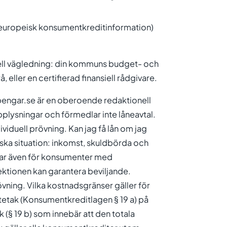
europeisk konsumentkreditinformation)
duell vägledning: din kommuns budget- och
eller en certifierad finansiell rådgivare.
engar.se är en oberoende redaktionell
upplysningar och förmedlar inte låneavtal.
dividuell prövning. Kan jag få lån om jag
ka situation: inkomst, skuldbörda och
ngar även för konsumenter med
ektionen kan garantera beviljande.
övning. Vilka kostnadsgränser gäller för
tetak (Konsumentkreditlagen § 19 a) på
 (§ 19 b) som innebär att den totala