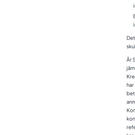
Det
sku
Är 
jäm
Kre
har
bet
anm
Kon
kon
ref