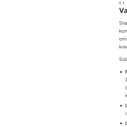
Va
Sna
kon
oms
kre
Sid