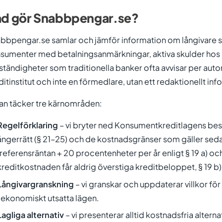
d gör Snabbpengar.se?
bbpengar.se samlar och jämför information om långivare 
sumenter med betalningsanmärkningar, aktiva skulder hos
tändigheter som traditionella banker ofta avvisar per automat
ditinstitut och inte en förmedlare, utan ett redaktionellt in
an täcker tre kärnområden:
Regelförklaring
– vi bryter ned Konsumentkreditlagens bes
ångerrätt (§ 21–25) och de kostnadsgränser som gäller seda
(referensräntan + 20 procentenheter per år enligt § 19 a)
kreditkostnaden får aldrig överstiga kreditbeloppet, § 19 b)
Långivargranskning
– vi granskar och uppdaterar villkor f
i ekonomiskt utsatta lägen.
Lagliga alternativ
– vi presenterar alltid kostnadsfria alt