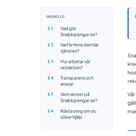
INDHOLD
§ 1
Vad gör
Snabbpengar.se?
§ 2
Varför finns den här
tjänsten?
Sna
§ 3
Hur arbetar vår
kre
redaktion?
hos
§ 4
Transparens och
rek
ansvar
§ 5
Vår
Vem skriver på
Snabbpengar.se?
gäl
§ 6
Nästa steg om du
mar
söker hjälp