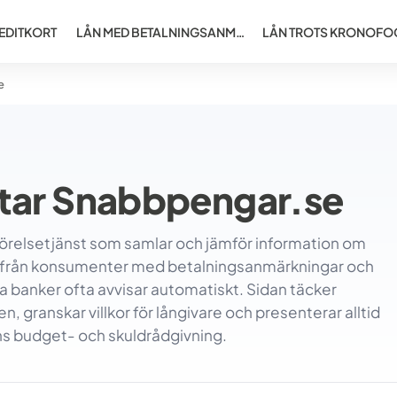
EDITKORT
LÅN MED BETALNINGSANM…
LÅN TROTS KRONOFO
e
etar Snabbpengar.se
relsetjänst som samlar och jämför information om
r från konsumenter med betalningsanmärkningar och
 banker ofta avvisar automatiskt. Sidan täcker
, granskar villkor för långivare och presenterar alltid
s budget- och skuldrådgivning.