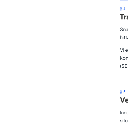
Tr
Sna
hit
Vi 
kon
(SE
Ve
Inn
sit