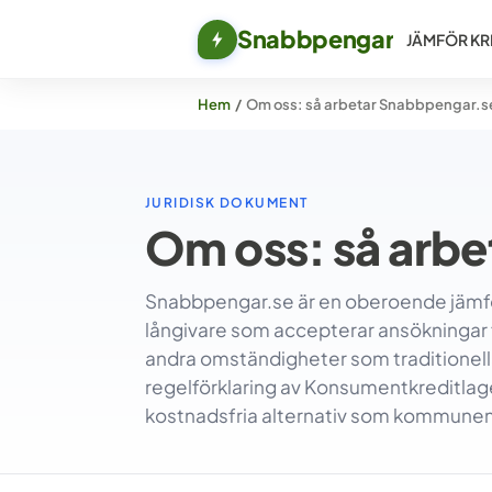
Snabbpengar
JÄMFÖR KR
Hem
/
Om oss: så arbetar Snabbpengar.s
JURIDISK DOKUMENT
Om oss: så arb
Snabbpengar.se är en oberoende jämfö
långivare som accepterar ansökninga
andra omständigheter som traditionella
regelförklaring av Konsumentkreditlagen
kostnadsfria alternativ som kommunen