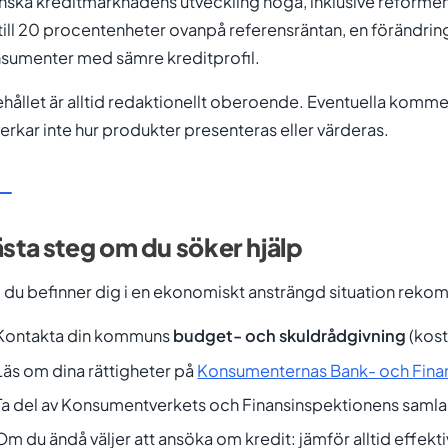
nska kreditmarknadens utveckling noga, inklusive reforme
till 20 procentenheter ovanpå referensräntan, en förändri
sumenter med sämre kreditprofil.
ehållet är alltid redaktionellt oberoende. Eventuella komme
erkar inte hur produkter presenteras eller värderas.
sta steg om du söker hjälp
du befinner dig i en ekonomiskt ansträngd situation rekom
Kontakta din kommuns
budget- och skuldrådgivning
(kost
Läs om dina rättigheter på
Konsumenternas Bank- och Fina
Ta del av Konsumentverkets och Finansinspektionens samla
Om du ändå väljer att ansöka om kredit: jämför alltid effekt