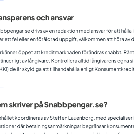
ansparens och ansvar
bbpengar.se drivs av en redaktion med ansvar för att hålla
tar ett fel eller en föråldrad uppgift, välkommen att höra av 
erkänner öppet att kreditmarknaden förändras snabbt. Ränto
tinuerligt av långivare. Kontrollera alltid långivarens egna
KKI) de är skyldiga att tillhandahålla enligt Konsumentkredit
m skriver på Snabbpengar.se?
ehållet koordineras av Steffen Lauenborg, med specialiser
uationer där betalningsanmärkningar begränsar konsumenten