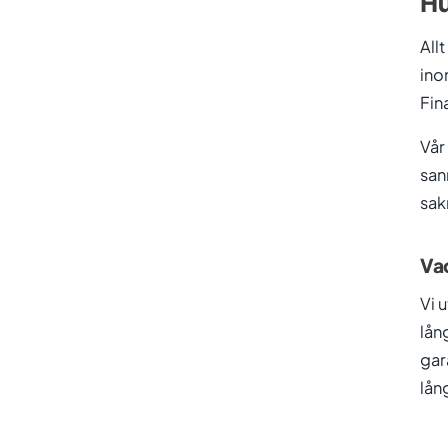
Hu
All
ino
Fin
Vår
san
sak
Vad
Vi 
lån
gar
lån