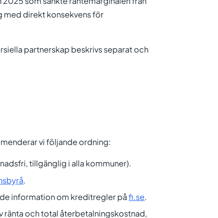
n 2025 som sänkte räntemarginalen från
ng med direkt konsekvens för
rsiella partnerskap beskrivs separat och
menderar vi följande ordning:
nadsfri, tillgänglig i alla kommuner).
nsbyrå
.
de information om kreditregler på
fi.se
.
iv ränta och total återbetalningskostnad,