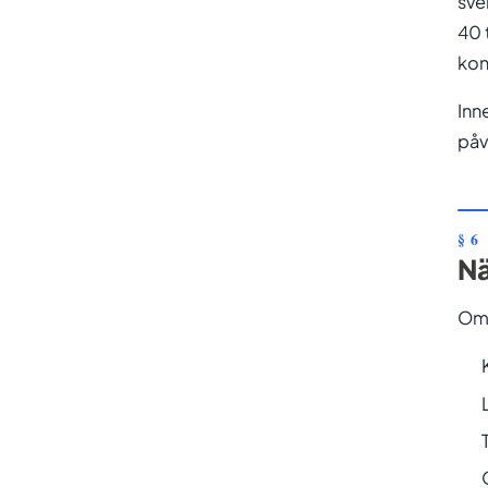
sve
40 
kon
Inn
påv
Nä
Om 