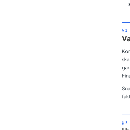
Va
Kon
ska
gar
Fin
Sna
fak