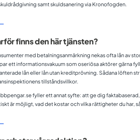
skuldrådgivning samt skuldsanering via Kronofogden.
rför finns den här tjänsten?
sumenter med betalningsanmärkning nekas ofta lån av storb
par ett informationsvakuum som oseriösa aktörer gärna fyl
anterade lån eller lån utan kreditprövning. Sådana löften
ansinspektionens tillståndsvillkor.
bbpengar.se fyller ett annat syfte: att ge dig faktabasera
tiskt är möjligt, vad det kostar och vilka rättigheter du har, s