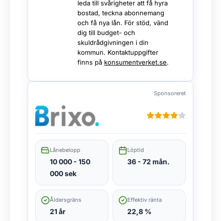
leda till svårigheter att få hyra
bostad, teckna abonnemang
och få nya lån. För stöd, vänd
dig till budget- och
skuldrådgivningen i din
kommun. Kontaktuppgifter
finns på
konsumentverket.se
.
Sponsoreret
Lånebelopp
Löptid
10 000 - 150
36 - 72 mån.
000 sek
Åldersgräns
Effektiv ränta
21 år
22,8 %