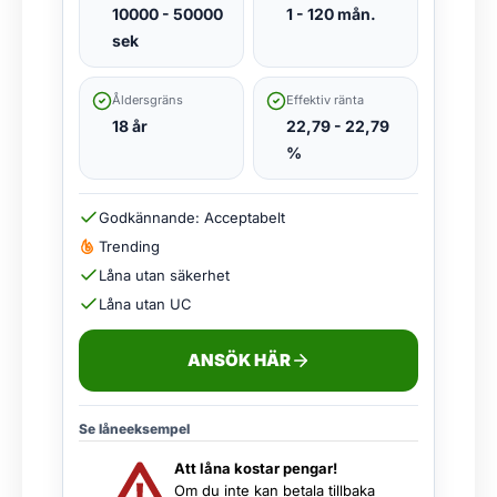
10000 - 50000
1 - 120 mån.
sek
Åldersgräns
Effektiv ränta
18 år
22,79 - 22,79
%
Godkännande: Acceptabelt
Trending
Låna utan säkerhet
Låna utan UC
ANSÖK HÄR
Se låneeksempel
Att låna kostar pengar!
Om du inte kan betala tillbaka