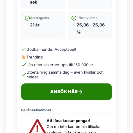
sek
Åldersgräns
Effektiv ränta
21 år
25,06 - 25,06
%
Godkännande: Acceptabelt
Trending
Lån utan säkerhet upp till 150 000 kr
Utbetalning samma dag – även kvällar och
helger
ANSÖK HÄR
Se låneeksempel
Att låna kostar pengar!
Om du inte kan betala tillbaka
skulden i tid riskerar du en