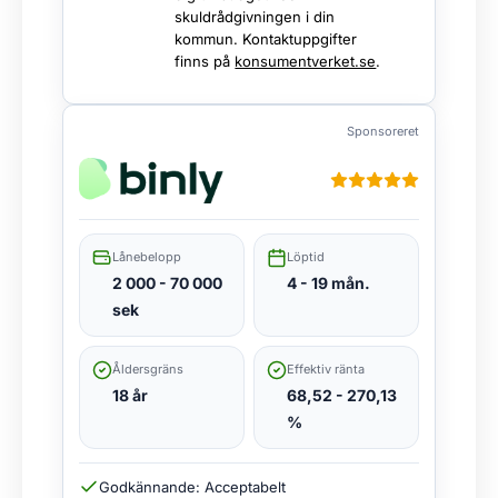
skuldrådgivningen i din
kommun. Kontaktuppgifter
finns på
konsumentverket.se
.
Sponsoreret
Lånebelopp
Löptid
2 000 - 70 000
4 - 19 mån.
sek
Åldersgräns
Effektiv ränta
18 år
68,52 - 270,13
%
Godkännande: Acceptabelt