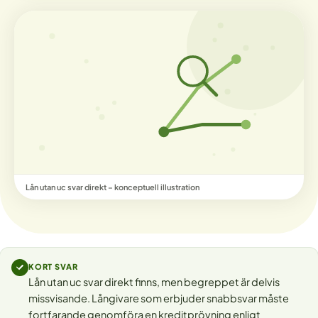
Lån utan uc svar direkt – konceptuell illustration
KORT SVAR
Lån utan uc svar direkt finns, men begreppet är delvis
missvisande. Långivare som erbjuder snabbsvar måste
fortfarande genomföra en kreditprövning enligt