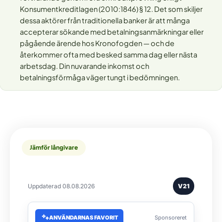
Konsumentkreditlagen (2010:1846) § 12. Det som skiljer
dessa aktörer från traditionella banker är att många
accepterar sökande med betalningsanmärkningar eller
pågående ärende hos Kronofogden — och de
återkommer ofta med besked samma dag eller nästa
arbetsdag. Din nuvarande inkomst och
betalningsförmåga väger tungt i bedömningen.
Jämför långivare
Uppdaterad 08.08.2026
V21
ANVÄNDARNAS FAVORIT
Sponsoreret