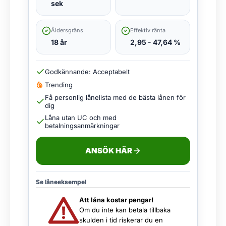
sek
Åldersgräns
Effektiv ränta
18 år
2,95 - 47,64 %
Godkännande: Acceptabelt
Trending
Få personlig lånelista med de bästa lånen för
dig
Låna utan UC och med
betalningsanmärkningar
ANSÖK HÄR
Se låneeksempel
Att låna kostar pengar!
Om du inte kan betala tillbaka
skulden i tid riskerar du en