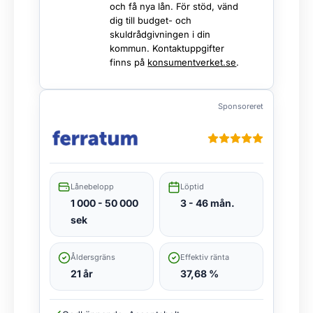
och få nya lån. För stöd, vänd
dig till budget- och
skuldrådgivningen i din
kommun. Kontaktuppgifter
finns på
konsumentverket.se
.
Sponsoreret
Lånebelopp
Löptid
1 000 - 50 000
3 - 46 mån.
sek
Åldersgräns
Effektiv ränta
21 år
37,68 %