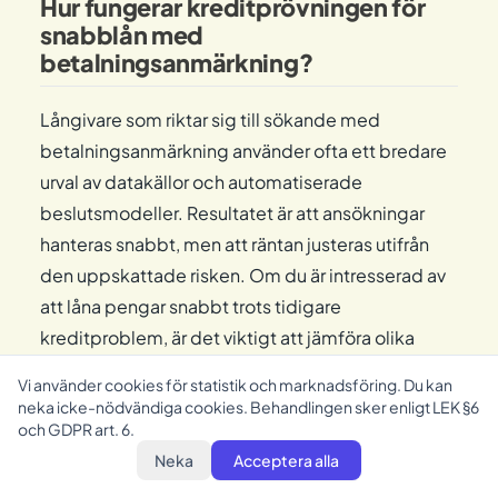
Hur fungerar kreditprövningen för
snabblån med
betalningsanmärkning?
Långivare som riktar sig till sökande med
betalningsanmärkning använder ofta ett bredare
urval av datakällor och automatiserade
beslutsmodeller. Resultatet är att ansökningar
hanteras snabbt, men att räntan justeras utifrån
den uppskattade risken. Om du är intresserad av
att låna pengar snabbt trots tidigare
kreditproblem, är det viktigt att jämföra olika
långivares villkor för att hitta det bästa
Vi använder cookies för statistik och marknadsföring. Du kan
erbjudandet för din situation.
neka icke-nödvändiga cookies. Behandlingen sker enligt LEK §6
och GDPR art. 6.
Neka
Acceptera alla
Vad tittar dessa långivare på?