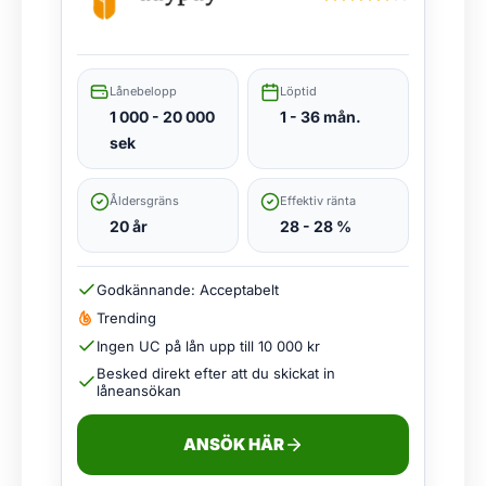
Lånebelopp
Löptid
1 000 - 20 000
1 - 36 mån.
sek
Åldersgräns
Effektiv ränta
20 år
28 - 28 %
Godkännande: Acceptabelt
Trending
Ingen UC på lån upp till 10 000 kr
Besked direkt efter att du skickat in
låneansökan
ANSÖK HÄR