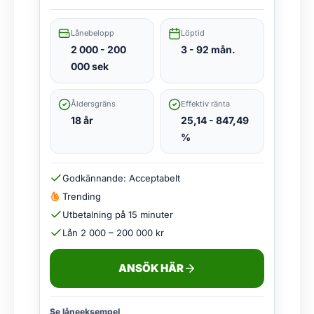
Lånebelopp
Löptid
2 000 - 200
3 - 92 mån.
000 sek
Åldersgräns
Effektiv ränta
18 år
25,14 - 847,49
%
Godkännande: Acceptabelt
Trending
Utbetalning på 15 minuter
Lån 2 000 – 200 000 kr
ANSÖK HÄR
Se låneeksempel