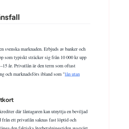
nsfall
den svenska marknaden. Erbjuds av banker och
 som typiskt sträcker sig från 10 000 kr upp
1–15 år. Privatlån är den term som oftast
g och marknadsförs ibland som "
lån utan
tkort
rediter där låntagaren kan utnyttja en beviljad
 från ett privatlån saknas fast löptid och
länga den faktiska återbetalningstiden avsevärt