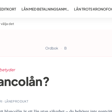
EDITKORT
LÅN MED BETALNINGSANM…
LÅN TROTS KRONOFO
 välja det
Ordbok
·
B
 betyder
ancolån?
I · LÅNEPRODUKT
ett blancolån är ett lån utan säkerhet – du behöver inte pantsät