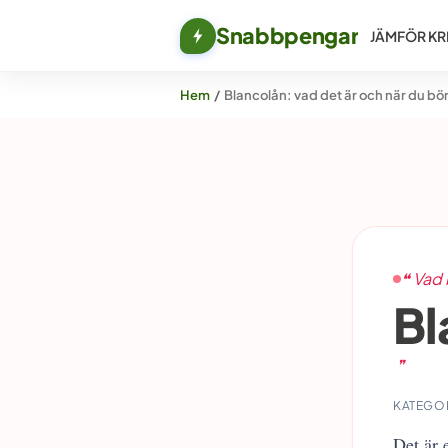
Snabbpengar
JÄMFÖR KR
Hem
/
Blancolån: vad det är och när du bör
❝ Vad
Bl
❞
KATEGOR
Det är 