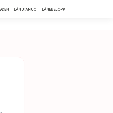
GDEN
LÅN UTAN UC
LÅNEBELOPP
ta