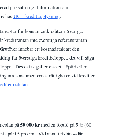
serad prissättning. Information om
nns hos
UC – kreditupplysning
.
a regler för konsumentkrediter i Sverige.
 krediträntan inte överstiga referensräntan
Därutöver innebär ett kostnadstak att den
rig får överstiga kreditbeloppet, det vill säga
oppet. Dessa tak gäller oavsett löptid eller
ning om konsumenternas rättigheter vid krediter
editer och lån
.
50 000 kr
ancolån på
med en löptid på 5 år (60
ta på 9,5 procent. Vid annuitetslån – där