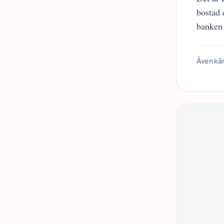
bostad 
banken 
Även kä