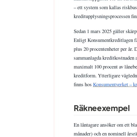
– ett system som kallas riskba
kreditupplysningsprocessen fi
Sedan 1 mars 2025 gäller skärpt
Enligt Konsumentkreditlagen får
plus 20 procentenheter per år. 
sammanlagda kreditkostnaden ald
maximalt 100 procent av lånebel
kreditform. Ytterligare vägled
finns hos
Konsumentverket – kr
Räkneexempel
En låntagare ansöker om ett bl
månader) och en nominell årsrän