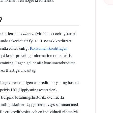
ta normalt i en högre kreditränta.
?
 italienskans
bianco
(vit, blank) och syftar på
nde säkerhet att fylla i. I svensk krediträtt
entkrediter enligt
Konsumentkreditlagen
av på kreditprövning, information om effektiv
sbetalning. Lagen gäller alla konsumentkrediter
kortfristiga undantag.
långivaren vanligen en kreditupplysning hos ett
mpelvis UC (Upplysningscentralen).
tidigare betalningshistorik, eventuella
fintliga skulder. Uppgifterna vägs samman med
lla ett kreditbeslut och en individuell räntenivå