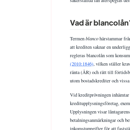
säkerställda lån återspeglas det
Vad är blancolån
Termen
blanco
härstammar från
att krediten saknar en underligga
regleras blancolån som konsum
(2010:1846)
, vilken ställer kr
ränta (ÅR) och rätt till förtid
utom bostadskrediter och vissa 
Vid kreditprövningen inhämtar 
kreditupplysningsföretag, exe
Upplysningen visar låntagarens 
betalningsanmärkningar och be
inkomstuppgifter för att faststä