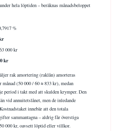
under hela löptiden – beräknas månadsbeloppet
 0,7917 %
kr
63 000 kr
0 kr
äljer rak amortering (raklån) amorteras
er månad (50 000 / 60 ≈ 833 kr), medan
je period i takt med att skulden krymper. Den
e än vid annuitetslånet, men de inledande
ostnadstaket innebär att den totala
gifter sammantagna – aldrig får överstiga
0 000 kr, oavsett löptid eller villkor.