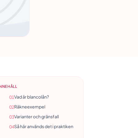
INNEHÅLL
Vad är blancolån?
01
Räkneexempel
02
Varianter och gränsfall
03
Så här används det i praktiken
04