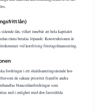
örs.
gsfritt lån)
tående lån, vilket innebär att hela kapitalet
medan ränta betalas löpande. Konstruktionen är
örekommer vid kortfristig företagsfinansiering.
ionen
ska fordringar i ett skuldsaneringsärende hos
 eftersom de saknar prioritet framför andra
behandlas blancolånefordringar som
ättas ned i enlighet med den fastställda