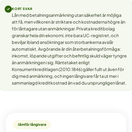
KORT SVAR
Lån med betalningsanmärkning utan säkerhet är möjliga
att få, men villkoren är striktare och kostnaderna högre än
för låntagare utan anmärkningar. Privata kreditbolag
granskar hela din ekonomi, inte bara UC-registret, och
beviljar ibland ansökningar som storbankerna avslår
automatiskt. Avgörande är din återbetalningsförmåga:
inkomst, löpande utgifter och befintlig skuld väger tyngre
än anmärkningen i sig. Räntetaket enligt
Konsumentkreditlagen (2010:1846) gäller fullt ut även för
dig med anmärkning, och ingen långivare får ta ut mer i
sammanlagd kreditkostnad än vad du ursprungligen lånat.
Jämför långivare