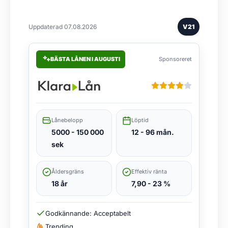
Uppdaterad 07.08.2026
V21
BÄSTA LÅNEN I AUGUSTI
Sponsoreret
Lånebelopp
Löptid
5000 - 150 000
12 - 96 mån.
sek
Åldersgräns
Effektiv ränta
18 år
7,90 - 23 %
Godkännande: Acceptabelt
Trending