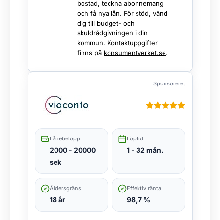
bostad, teckna abonnemang
och få nya lån. För stöd, vänd
dig till budget- och
skuldrådgivningen i din
kommun. Kontaktuppgifter
finns på
konsumentverket.se
.
Sponsoreret
Lånebelopp
Löptid
2000 - 20000
1 - 32 mån.
sek
Åldersgräns
Effektiv ränta
18 år
98,7 %