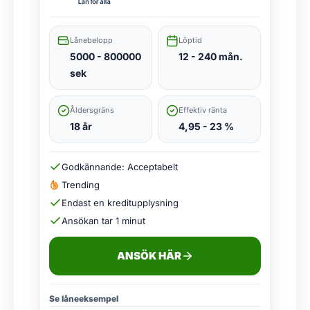
Lånebelopp
Löptid
5000 - 800000
12 - 240 mån.
sek
Åldersgräns
Effektiv ränta
18 år
4,95 - 23 %
Godkännande: Acceptabelt
Trending
Endast en kreditupplysning
Ansökan tar 1 minut
ANSÖK HÄR
Se låneeksempel