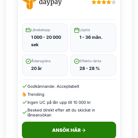
Lånebelopp
Löptid
1 000 - 20 000
1 - 36 mån.
sek
Åldersgräns
Effektiv ränta
20 år
28 - 28 %
Godkännande: Acceptabelt
Trending
Ingen UC på lån upp till 10 000 kr
Besked direkt efter att du skickat in
låneansökan
ANSÖK HÄR