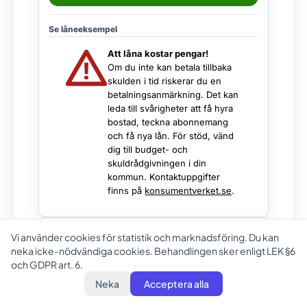
Se låneeksempel
Att låna kostar pengar!
Om du inte kan betala tillbaka
skulden i tid riskerar du en
betalningsanmärkning. Det kan
leda till svårigheter att få hyra
bostad, teckna abonnemang
och få nya lån. För stöd, vänd
dig till budget- och
skuldrådgivningen i din
kommun. Kontaktuppgifter
finns på
konsumentverket.se
.
Sponsoreret
Vi använder cookies för statistik och marknadsföring. Du kan
neka icke-nödvändiga cookies. Behandlingen sker enligt LEK §6
och GDPR art. 6.
Neka
Acceptera alla