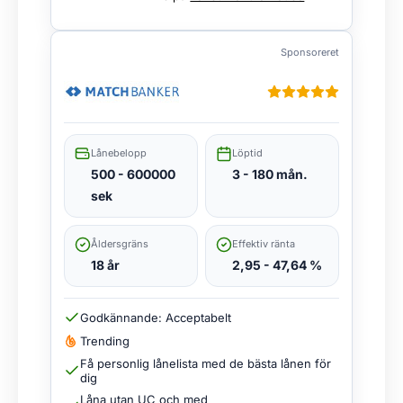
Sponsoreret
Lånebelopp
Löptid
500 - 600000
3 - 180 mån.
sek
Åldersgräns
Effektiv ränta
18 år
2,95 - 47,64 %
Godkännande: Acceptabelt
Trending
Få personlig lånelista med de bästa lånen för
dig
Låna utan UC och med