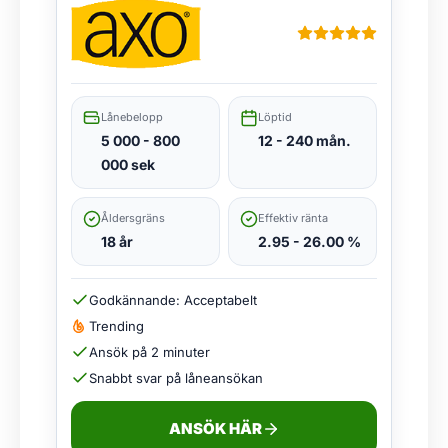
Lånebelopp
Löptid
5 000 - 800
12 - 240 mån.
000 sek
Åldersgräns
Effektiv ränta
18 år
2.95 - 26.00 %
Godkännande: Acceptabelt
Trending
Ansök på 2 minuter
Snabbt svar på låneansökan
ANSÖK HÄR