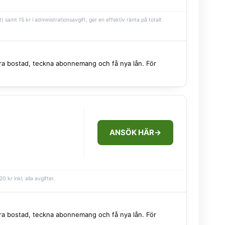
) samt 15 kr i administrationsavgift, ger en effektiv ränta på totalt
 hyra bostad, teckna abonnemang och få nya lån. För
ANSÖK HÄR
→
kr inkl. alla avgifter.
 hyra bostad, teckna abonnemang och få nya lån. För