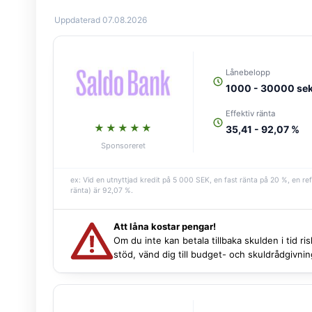
Uppdaterad 07.08.2026
Lånebelopp
1000 - 30000 se
Effektiv ränta
★★★★★
35,41 - 92,07 %
Sponsoreret
ex: Vid en utnyttjad kredit på 5 000 SEK, en fast ränta på 20 %, en r
ränta) är 92,07 %.
Att låna kostar pengar!
Om du inte kan betala tillbaka skulden i tid r
stöd, vänd dig till budget- och skuldrådgivn