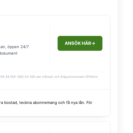
ANSÖK HÄR
→
kan, öppen 24/7
 dokument
 996,48 SEK (583,04 SEK per månad) och årlig procentsats (Effektiv
 hyra bostad, teckna abonnemang och få nya lån. För