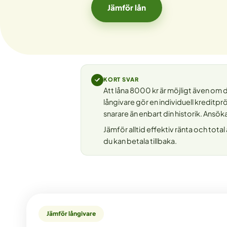
Jämför lån
KORT SVAR
Att låna 8000 kr är möjligt även om
långivare gör en individuell kredi
snarare än enbart din historik. Ansök
Jämför alltid effektiv ränta och tota
du kan betala tillbaka.
Jämför långivare