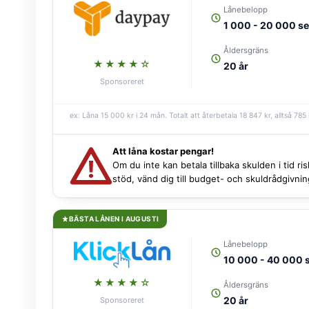
Lånebelopp
1 000 - 20 000 s
Åldersgräns
★★★★☆
20 år
Sponsoreret
ex: Låna 15 000 kr i 24 mån. Totalt att återbetala 18 847 kr, alltså 785 
Att låna kostar pengar!
Om du inte kan betala tillbaka skulden i tid r
stöd, vänd dig till budget- och skuldrådgivn
BÄSTA LÅNEN I AUGUSTI
Lånebelopp
10 000 - 40 000 
★★★★☆
Åldersgräns
20 år
Sponsoreret