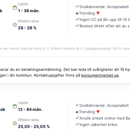
Löptid
Godkännande: Acceptabelt
ek
1 - 36 mån.
🔥
Trending
▼
Ingen UC på lån upp till 10 
Effektiv ränta
Besked direkt efter att du 
28 - 28 %
kr per månad. Årlig fast ränta 22 %. Effektiv årsränta 28 %. Uppläggningsavgift 350 kr. Aviavg
iskerar du en betalningsanmärkning. Det kan leda till svårigheter att få
ingen i din kommun. Kontaktuppgifter finns på
konsumentverket.se
.
Löptid
Godkännande: Acceptabelt
sek
12 - 84 mån.
🔥
Trending
▼
Ansök enkelt online med Ba
Effektiv ränta
Ingen säkerhet krävs
25,05 - 25,05 %