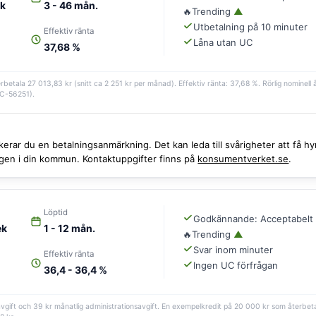
ek
3 - 46 mån.
🔥
Trending
▲
Utbetalning på 10 minuter
Effektiv ränta
Låna utan UC
37,68 %
erbetala 27 013,83 kr (snitt ca 2 251 kr per månad). Effektiv ränta: 37,68 %. Rörlig nominel
. C-56251).
iskerar du en betalningsanmärkning. Det kan leda till svårigheter att få
ingen i din kommun. Kontaktuppgifter finns på
konsumentverket.se
.
Löptid
Godkännande: Acceptabelt
ek
1 - 12 mån.
🔥
Trending
▲
Svar inom minuter
Effektiv ränta
Ingen UC förfrågan
36,4 - 36,4 %
ngsavgift och 39 kr månatlig administrationsavgift. En exempelkredit på 20 000 kr som åter