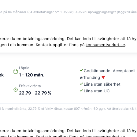
id på 84 månader (84 avbetalningar om 1 055 kr), 495 kr i uppläggningsavgift (läggs till lånet
iskerar du en betalningsanmärkning. Det kan leda till svårigheter att få
ingen i din kommun. Kontaktuppgifter finns på
konsumentverket.se
.
Löptid
Godkännande: Acceptabelt
ek
1 - 120 mån.
🔥
Trending
▼
Låna utan säkerhet
Effektiv ränta
Låna utan UC
22,79 - 22,79 %
% nominell ränta, 22,79 % effektiv ränta, kostar 807 kr/mån (60 ggr). Att återbetala: 48 420 
iskerar du en betalningsanmärkning. Det kan leda till svårigheter att få
ingen i din kommun. Kontaktuppgifter finns på
konsumentverket.se
.