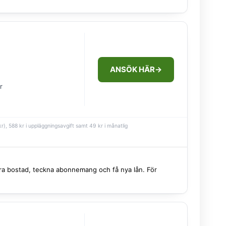
ANSÖK HÄR
→
r
), 588 kr i uppläggningsavgift samt 49 kr i månatlig
 hyra bostad, teckna abonnemang och få nya lån. För