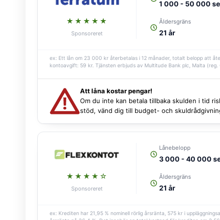
1 000 - 50 000 s
★★★★★
Åldersgräns
21 år
Sponsoreret
ex: Ett lån om 23 000 kr återbetalas i 12 månader, totalt belopp att åt
kontoavgift: 59 kr. Tjänsten erbjuds av Multitude Bank plc, Malta (reg
Att låna kostar pengar!
Om du inte kan betala tillbaka skulden i tid r
stöd, vänd dig till budget- och skuldrådgivn
Lånebelopp
3 000 - 40 000 s
★★★★☆
Åldersgräns
21 år
Sponsoreret
ex: Krediten har 21,95 % nominell rörlig årsränta, 575 kr i uppläggni