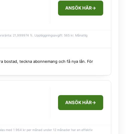
ANSÖK HÄR
→
l årsränta: 21,999974 %. Uppläggningsavgift: 565 kr. Månatlig
 hyra bostad, teckna abonnemang och få nya lån. För
ANSÖK HÄR
→
betalas med 1 964 kr per månad under 12 månader har en effektiv