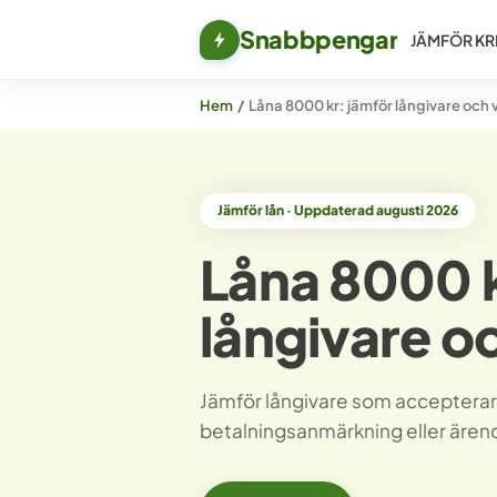
Snabbpengar
JÄMFÖR KR
Hem
/
Låna 8000 kr: jämför långivare och v
Jämför lån · Uppdaterad augusti 2026
Låna 8000 k
långivare oc
Jämför långivare som accepterar
betalningsanmärkning eller äre