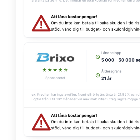
årsränta på 36,4 %. Det innebär en total kostnad för krediten om 3 56
Att låna kostar pengar!
Om du inte kan betala tillbaka skulden i tid r
stöd, vänd dig till budget- och skuldrådgivn
Lånebelopp
5 000 - 50 000 s
★★★★☆
Åldersgräns
Sponsoreret
21 år
ex: Krediten har inga avgifter. Nominell rörlig årsränta är 21,95 % o
Löptid från 7 till 102 månader vid maximalt initialt uttag, lägsta möjlig
Att låna kostar pengar!
Om du inte kan betala tillbaka skulden i tid r
stöd, vänd dig till budget- och skuldrådgivn