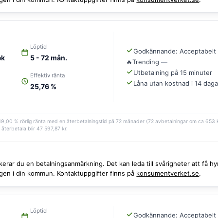
Löptid
Godkännande: Acceptabelt
ek
5 - 72 mån.
🔥
Trending
—
Utbetalning på 15 minuter
Effektiv ränta
Låna utan kostnad i 14 daga
25,76 %
 19,00 % rörlig ränta med en återbetalningstid på 72 månader (72 avbetalningar om ca 653 kr
 återbetala blir 47 597,87 kr.
iskerar du en betalningsanmärkning. Det kan leda till svårigheter att få
ingen i din kommun. Kontaktuppgifter finns på
konsumentverket.se
.
Löptid
Godkännande: Acceptabelt