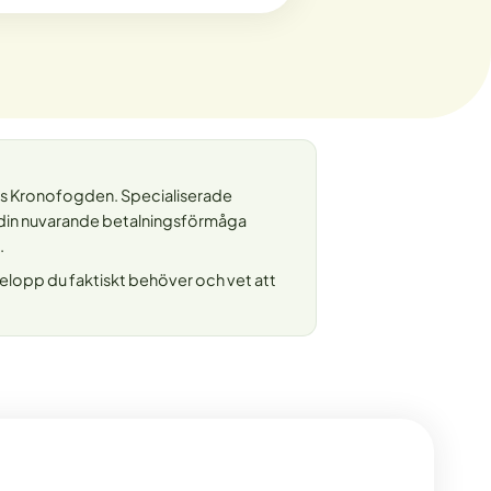
hos Kronofogden. Specialiserade
r din nuvarande betalningsförmåga
.
 belopp du faktiskt behöver och vet att