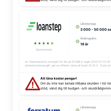
Lånebelopp
3 000 - 50 000 s
Åldersgräns
★★★★☆
18 år
Sponsoreret
ex: Representativt exempel: Ett lån på 25 588 kr taget 2025-07-02 till
administrationsavgift, ger en effektiv ränta på totalt 25,76 %. Totalt att
Att låna kostar pengar!
Om du inte kan betala tillbaka skulden i tid r
stöd, vänd dig till budget- och skuldrådgivn
Lånebelopp