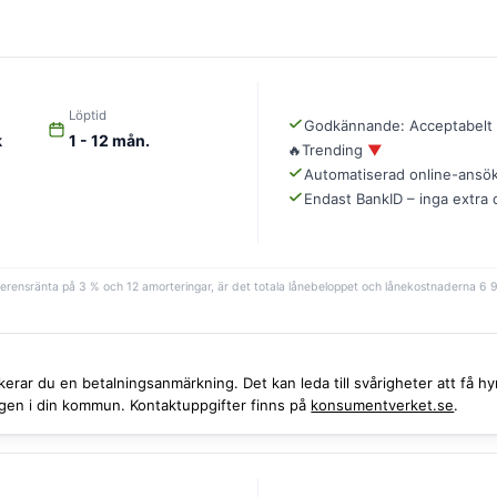
Löptid
Godkännande: Acceptabelt
k
1 - 12 mån.
🔥
Trending
▼
Automatiserad online-ansö
Endast BankID – inga extra
eferensränta på 3 % och 12 amorteringar, är det totala lånebeloppet och lånekostnaderna 6
iskerar du en betalningsanmärkning. Det kan leda till svårigheter att få
ingen i din kommun. Kontaktuppgifter finns på
konsumentverket.se
.