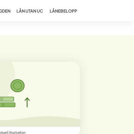
GDEN
LÅN UTAN UC
LÅNEBELOPP
uell illustration