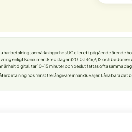
 du har betalningsanmärkningar hos UC eller ett pågående ärende 
tprövning enligt Konsumentkreditlagen (2010:1846) §12 och bedöme
an är helt digital, tar 10–15 minuter och beslut fattas ofta samma dag
l återbetalning hos minst tre långivare innan du väljer. Låna bara det