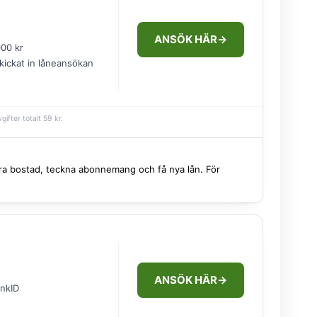
ANSÖK HÄR
→
000 kr
skickat in låneansökan
ifter totalt 59 kr.
 hyra bostad, teckna abonnemang och få nya lån. För
ANSÖK HÄR
→
nkID