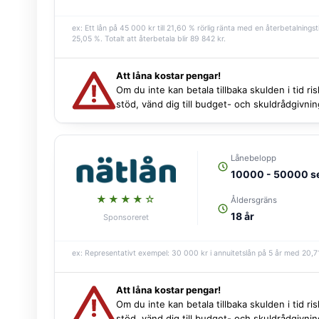
ex: Ett lån på 45 000 kr till 21,60 % rörlig ränta med en återbetalningst
25,05 %. Totalt att återbetala blir 89 842 kr.
Att låna kostar pengar!
Om du inte kan betala tillbaka skulden i tid r
stöd, vänd dig till budget- och skuldrådgivn
Lånebelopp
10000 - 50000 s
★★★★☆
Åldersgräns
18 år
Sponsoreret
ex: Representativt exempel: 30 000 kr i annuitetslån på 5 år med 20,71 
Att låna kostar pengar!
Om du inte kan betala tillbaka skulden i tid r
stöd, vänd dig till budget- och skuldrådgivn