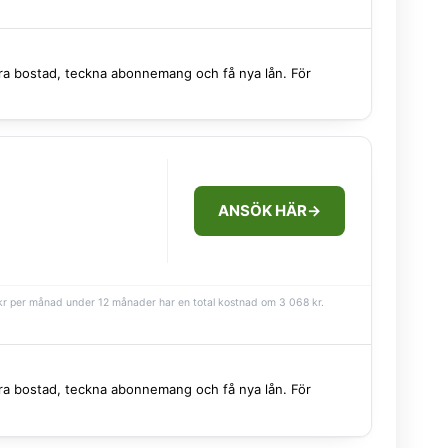
 hyra bostad, teckna abonnemang och få nya lån. För
ANSÖK HÄR
→
9 kr per månad under 12 månader har en total kostnad om 3 068 kr.
 hyra bostad, teckna abonnemang och få nya lån. För