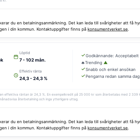
8 kr.
iskerar du en betalningsanmärkning. Det kan leda till svårigheter att få
ingen i din kommun. Kontaktuppgifter finns på
konsumentverket.se
.
Löptid
Godkännande: Acceptabelt
ek
7 - 102 mån.
🔥
Trending
▲
Snabb och enkel ansökan
Effektiv ränta
Pengarna redan samma dag
24,3 - 24,3 %
ch den effektiva räntan är 24,3 %. En exempelkredit på 25 000 kr som återbetalas med 2 33
a månadsvisa återbetalning och inga ytterligare uttag.
iskerar du en betalningsanmärkning. Det kan leda till svårigheter att få
ingen i din kommun. Kontaktuppgifter finns på
konsumentverket.se
.