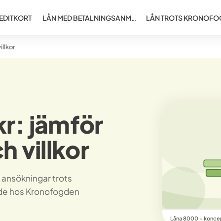
EDITKORT
LÅN MED BETALNINGSANM…
LÅN TROTS KRONOFO
illkor
r: jämför
h villkor
 ansökningar trots
nde hos Kronofogden
Låna 8000 – koncept