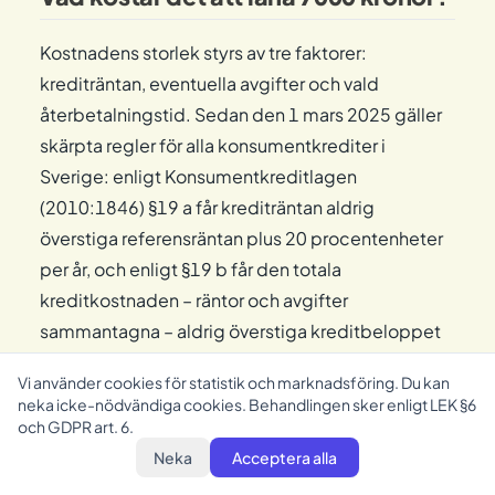
Kostnadens storlek styrs av tre faktorer:
krediträntan, eventuella avgifter och vald
återbetalningstid. Sedan den 1 mars 2025 gäller
skärpta regler för alla konsumentkrediter i
Sverige: enligt Konsumentkreditlagen
(2010:1846) §19 a får krediträntan aldrig
överstiga referensräntan plus 20 procentenheter
per år, och enligt §19 b får den totala
kreditkostnaden – räntor och avgifter
sammantagna – aldrig överstiga kreditbeloppet
(det vill säga 100 % av lånet). Dessa tak gäller
Vi använder cookies för statistik och marknadsföring. Du kan
samtliga konsumentkrediter utom
neka icke-nödvändiga cookies. Behandlingen sker enligt LEK §6
bostadskrediter, till följd av Proposition
och GDPR art. 6.
2024/25:17. Källan till dessa siffror är
Neka
Acceptera alla
Konsumentverket och Finansinspektionen.