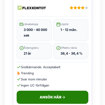
Lånebelopp
Löptid
3 000 - 40 000
1 - 12 mån.
sek
Åldersgräns
Effektiv ränta
21 år
36,4 - 36,4 %
Godkännande: Acceptabelt
Trending
Svar inom minuter
Ingen UC förfrågan
ANSÖK HÄR