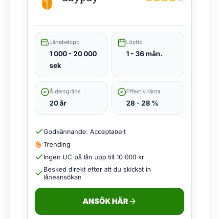
Lånebelopp
Löptid
1 000 - 20 000
1 - 36 mån.
sek
Åldersgräns
Effektiv ränta
20 år
28 - 28 %
Godkännande: Acceptabelt
Trending
Ingen UC på lån upp till 10 000 kr
Besked direkt efter att du skickat in
låneansökan
ANSÖK HÄR