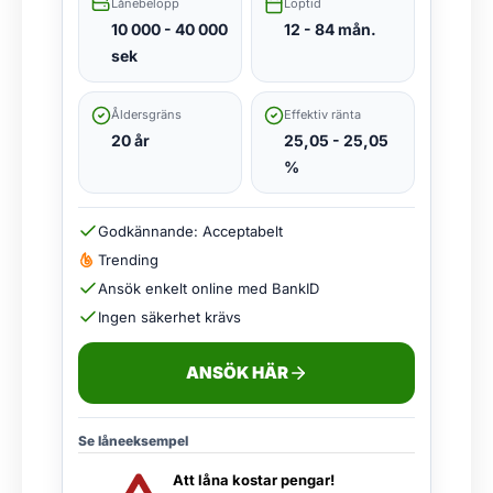
Lånebelopp
Löptid
10 000 - 40 000
12 - 84 mån.
sek
Åldersgräns
Effektiv ränta
20 år
25,05 - 25,05
%
Godkännande: Acceptabelt
Trending
Ansök enkelt online med BankID
Ingen säkerhet krävs
ANSÖK HÄR
Se låneeksempel
Att låna kostar pengar!