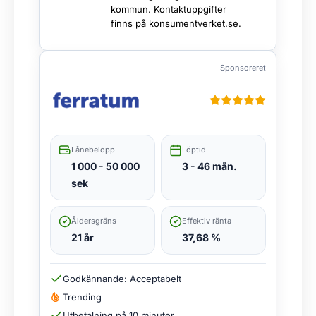
kommun. Kontaktuppgifter
finns på
konsumentverket.se
.
Sponsoreret
Lånebelopp
Löptid
1 000 - 50 000
3 - 46 mån.
sek
Åldersgräns
Effektiv ränta
21 år
37,68 %
Godkännande: Acceptabelt
Trending
Utbetalning på 10 minuter