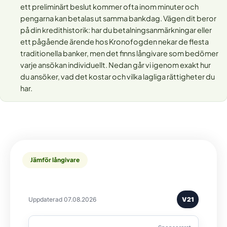
ett preliminärt beslut kommer ofta inom minuter och
pengarna kan betalas ut samma bankdag. Vägen dit beror
på din kredithistorik: har du betalningsanmärkningar eller
ett pågående ärende hos Kronofogden nekar de flesta
traditionella banker, men det finns långivare som bedömer
varje ansökan individuellt. Nedan går vi igenom exakt hur
du ansöker, vad det kostar och vilka lagliga rättigheter du
har.
Jämför långivare
Uppdaterad 07.08.2026
V21