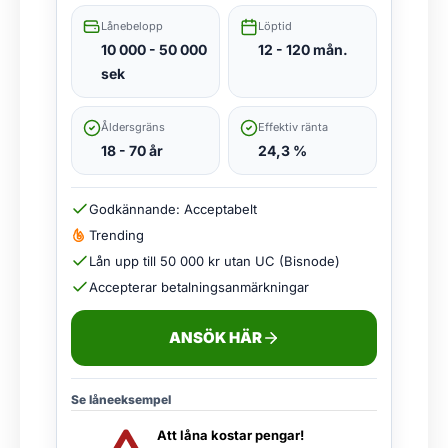
Lånebelopp
Löptid
10 000 - 50 000
12 - 120 mån.
sek
Åldersgräns
Effektiv ränta
18 - 70 år
24,3 %
Godkännande: Acceptabelt
Trending
Lån upp till 50 000 kr utan UC (Bisnode)
Accepterar betalningsanmärkningar
ANSÖK HÄR
Se låneeksempel
Att låna kostar pengar!