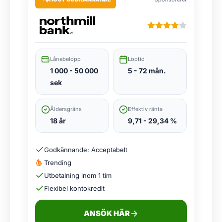
Lånebelopp
Löptid
1 000 - 50 000
5 - 72 mån.
sek
Åldersgräns
Effektiv ränta
18 år
9,71 - 29,34 %
Godkännande: Acceptabelt
Trending
Utbetalning inom 1 tim
Flexibel kontokredit
ANSÖK HÄR