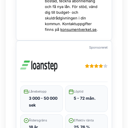
bostad, teckna abonnemang
och få nya lån. För stöd, vänd
dig till budget- och
skuldrådgivningen i din
kommun. Kontaktuppgifter
finns på
konsumentverket.se
.
Sponsoreret
Lånebelopp
Löptid
3 000 - 50 000
5 - 72 mån.
sek
Åldersgräns
Effektiv ränta
18 år
25,76 %