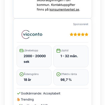
skuldrådgivningen i din
kommun. Kontaktuppgifter
finns på
konsumentverket.se
.
Sponsoreret
Lånebelopp
Löptid
2000 - 20000
1 - 32 mån.
sek
Åldersgräns
Effektiv ränta
18 år
98,7 %
Godkännande: Acceptabelt
Trending