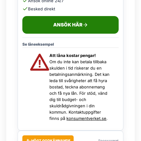
Ansök online 24/7
Besked direkt
ANSÖK HÄR
Se låneeksempel
Att låna kostar pengar!
Om du inte kan betala tillbaka
skulden i tid riskerar du en
betalningsanmärkning. Det kan
leda till svårigheter att få hyra
bostad, teckna abonnemang
och få nya lån. För stöd, vänd
dig till budget- och
skuldrådgivningen i din
kommun. Kontaktuppgifter
finns på
konsumentverket.se
.
HÖGT GODKÄNNANDE
Sponsoreret