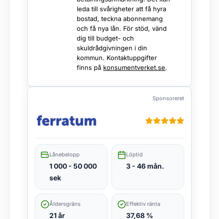
leda till svårigheter att få hyra
bostad, teckna abonnemang
och få nya lån. För stöd, vänd
dig till budget- och
skuldrådgivningen i din
kommun. Kontaktuppgifter
finns på
konsumentverket.se
.
Sponsoreret
Lånebelopp
Löptid
1 000 - 50 000
3 - 46 mån.
sek
Åldersgräns
Effektiv ränta
21 år
37,68 %