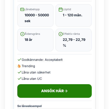
Lånebelopp
Löptid
10000 - 50000
1 - 120 mån.
sek
Åldersgräns
Effektiv ränta
18 år
22,79 - 22,79
%
Godkännande: Acceptabelt
Trending
Låna utan säkerhet
Låna utan UC
ANSÖK HÄR
Se låneeksempel