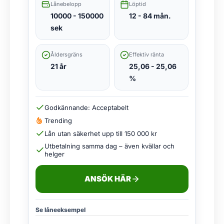
Lånebelopp
Löptid
10000 - 150000
12 - 84 mån.
sek
Åldersgräns
Effektiv ränta
21 år
25,06 - 25,06
%
Godkännande: Acceptabelt
Trending
Lån utan säkerhet upp till 150 000 kr
Utbetalning samma dag – även kvällar och
helger
ANSÖK HÄR
Se låneeksempel