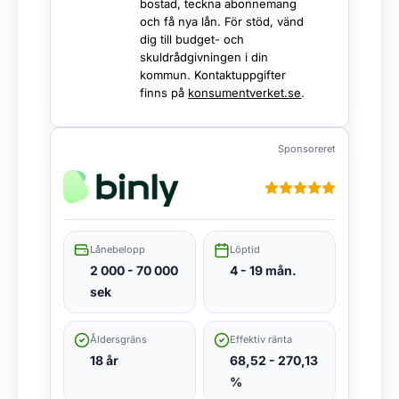
bostad, teckna abonnemang
och få nya lån. För stöd, vänd
dig till budget- och
skuldrådgivningen i din
kommun. Kontaktuppgifter
finns på
konsumentverket.se
.
Sponsoreret
Lånebelopp
Löptid
2 000 - 70 000
4 - 19 mån.
sek
Åldersgräns
Effektiv ränta
18 år
68,52 - 270,13
%