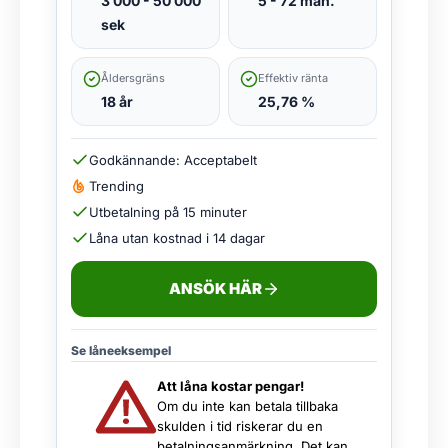
3 000 - 50 000
5 - 72 mån.
sek
Åldersgräns
Effektiv ränta
18 år
25,76 %
Godkännande: Acceptabelt
Trending
Utbetalning på 15 minuter
Låna utan kostnad i 14 dagar
ANSÖK HÄR
Se låneeksempel
Att låna kostar pengar!
Om du inte kan betala tillbaka
skulden i tid riskerar du en
betalningsanmärkning. Det kan