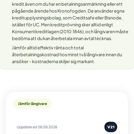
kredit även om du har en betalningsanmärkning eller ett
pågående ärende hos Kronofogden. De använder egna
kreditupplysningsbolag, som Creditsafe eller Bisnode,
istället för UC. Men kreditprövning sker alltid enligt
Konsumentkreditlagen (2010:1846), och långivaren måste
bedöma att du kan återbetala innan avtal tecknas.
Jämför alltid effektiv ränta och total
återbetalningskostnad hos minst två långivare innan du
ansöker – kostnaderna skiljer sig markant.
Jämför långivare
Uppdaterad 06.08.2026
V21