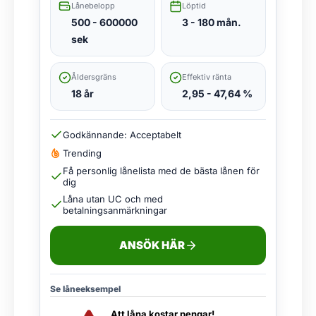
Lånebelopp
Löptid
500 - 600000
3 - 180 mån.
sek
Åldersgräns
Effektiv ränta
18 år
2,95 - 47,64 %
Godkännande: Acceptabelt
Trending
Få personlig lånelista med de bästa lånen för
dig
Låna utan UC och med
betalningsanmärkningar
ANSÖK HÄR
Se låneeksempel
Att låna kostar pengar!