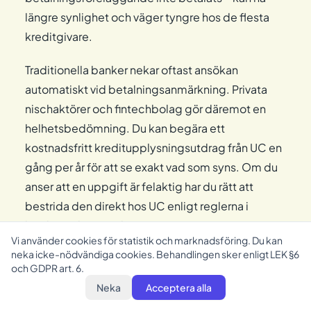
längre synlighet och väger tyngre hos de flesta
kreditgivare.
Traditionella banker nekar oftast ansökan
automatiskt vid betalningsanmärkning. Privata
nischaktörer och fintechbolag gör däremot en
helhetsbedömning. Du kan begära ett
kostnadsfritt kreditupplysningsutdrag från UC en
gång per år för att se exakt vad som syns. Om du
anser att en uppgift är felaktig har du rätt att
bestrida den direkt hos UC enligt reglerna i
kreditupplysningslagen.
Vi använder cookies för statistik och marknadsföring. Du kan
neka icke-nödvändiga cookies. Behandlingen sker enligt LEK §6
och GDPR art. 6.
Vad kostar ett lån på 3000 kr utan
Neka
Acceptera alla
UC?