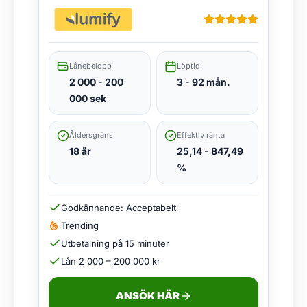
Lånebelopp
Löptid
2 000 - 200
3 - 92 mån.
000 sek
Åldersgräns
Effektiv ränta
18 år
25,14 - 847,49
%
Godkännande: Acceptabelt
Trending
Utbetalning på 15 minuter
Lån 2 000 – 200 000 kr
ANSÖK HÄR