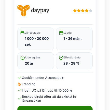
Lånebelopp
Löptid
1 000 - 20 000
1 - 36 mån.
sek
Åldersgräns
Effektiv ränta
20 år
28 - 28 %
Godkännande: Acceptabelt
Trending
Ingen UC på lån upp till 10 000 kr
Besked direkt efter att du skickat in
låneansökan