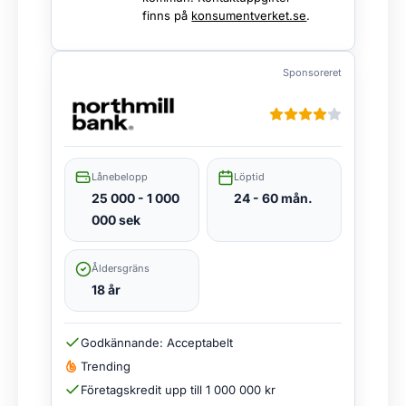
finns på
konsumentverket.se
.
Sponsoreret
Lånebelopp
Löptid
25 000 - 1 000
24 - 60 mån.
000 sek
Åldersgräns
18 år
Godkännande: Acceptabelt
Trending
Företagskredit upp till 1 000 000 kr