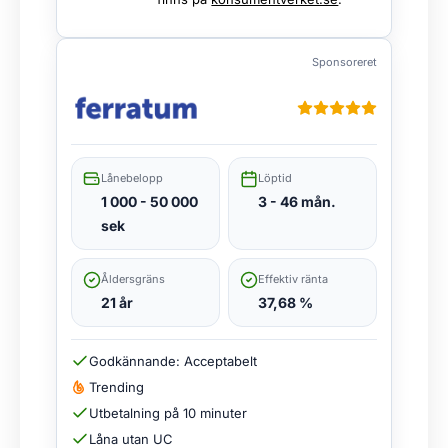
Sponsoreret
Lånebelopp
Löptid
1 000 - 50 000
3 - 46 mån.
sek
Åldersgräns
Effektiv ränta
21 år
37,68 %
Godkännande: Acceptabelt
Trending
Utbetalning på 10 minuter
Låna utan UC