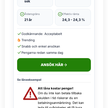
sek
Åldersgräns
Effektiv ränta
21 år
24,3 - 24,3 %
Godkännande: Acceptabelt
Trending
Snabb och enkel ansökan
Pengarna redan samma dag
ANSÖK HÄR
Se låneeksempel
Att låna kostar pengar!
Om du inte kan betala tillbaka
skulden i tid riskerar du en
betalningsanmärkning. Det kan
leda till svårigheter att få hyra