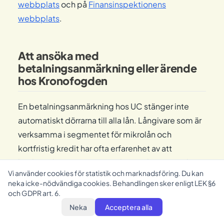
webbplats
och på
Finansinspektionens
webbplats
.
Att ansöka med
betalningsanmärkning eller ärende
hos Kronofogden
En betalningsanmärkning hos UC stänger inte
automatiskt dörrarna till alla lån. Långivare som är
verksamma i segmentet för mikrolån och
kortfristig kredit har ofta erfarenhet av att
bedöma konsumenter med anmärkningar och
Vi använder cookies för statistik och marknadsföring. Du kan
väger din nuvarande inkomst samt
neka icke-nödvändiga cookies. Behandlingen sker enligt LEK §6
återbetalningsförmåga tyngre än äldre skulder.
och GDPR art. 6.
Det finns heller ingen lag som förbjuder utlåning
Neka
Acceptera alla
till personer med betalningsanmärkning — kravet