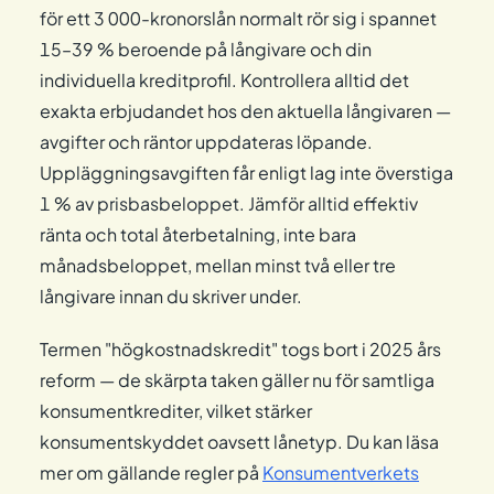
för ett 3 000-kronorslån normalt rör sig i spannet
15–39 % beroende på långivare och din
individuella kreditprofil. Kontrollera alltid det
exakta erbjudandet hos den aktuella långivaren —
avgifter och räntor uppdateras löpande.
Uppläggningsavgiften får enligt lag inte överstiga
1 % av prisbasbeloppet. Jämför alltid effektiv
ränta och total återbetalning, inte bara
månadsbeloppet, mellan minst två eller tre
långivare innan du skriver under.
Termen "högkostnadskredit" togs bort i 2025 års
reform — de skärpta taken gäller nu för samtliga
konsumentkrediter, vilket stärker
konsumentskyddet oavsett lånetyp. Du kan läsa
mer om gällande regler på
Konsumentverkets