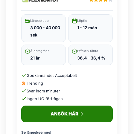
Lånebelopp
Löptid
3 000 - 40 000
1 - 12 mån.
sek
Åldersgräns
Effektiv ränta
21 år
36,4 - 36,4 %
Godkännande: Acceptabelt
Trending
Svar inom minuter
Ingen UC förfrågan
ANSÖK HÄR
Se låneeksempel