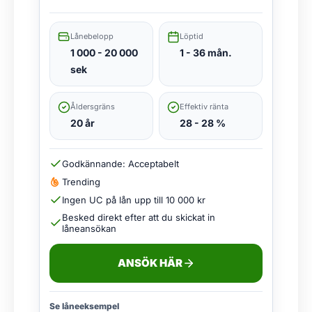
Lånebelopp
Löptid
1 000 - 20 000
1 - 36 mån.
sek
Åldersgräns
Effektiv ränta
20 år
28 - 28 %
Godkännande: Acceptabelt
Trending
Ingen UC på lån upp till 10 000 kr
Besked direkt efter att du skickat in
låneansökan
ANSÖK HÄR
Se låneeksempel