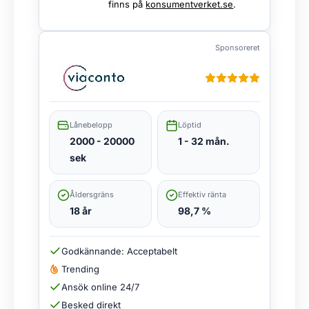
finns på
konsumentverket.se
.
Sponsoreret
Lånebelopp
Löptid
2000 - 20000
1 - 32 mån.
sek
Åldersgräns
Effektiv ränta
18 år
98,7 %
Godkännande: Acceptabelt
Trending
Ansök online 24/7
Besked direkt