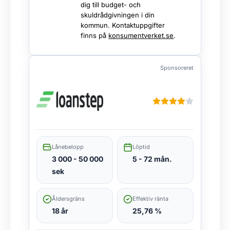
dig till budget- och
skuldrådgivningen i din
kommun. Kontaktuppgifter
finns på
konsumentverket.se
.
Sponsoreret
Lånebelopp
Löptid
3 000 - 50 000
5 - 72 mån.
sek
Åldersgräns
Effektiv ränta
18 år
25,76 %