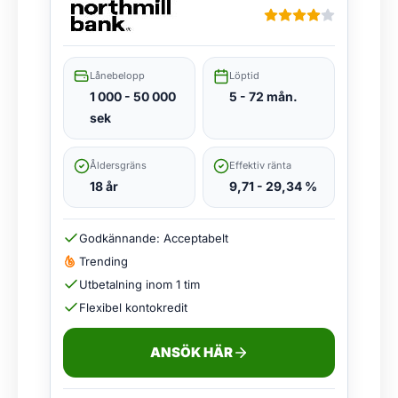
Lånebelopp
Löptid
1 000 - 50 000
5 - 72 mån.
sek
Åldersgräns
Effektiv ränta
18 år
9,71 - 29,34 %
Godkännande: Acceptabelt
Trending
Utbetalning inom 1 tim
Flexibel kontokredit
ANSÖK HÄR