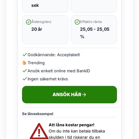
sek
Åldersgräns
Effektiv ränta
20 år
25,05 - 25,05
%
Godkännande: Acceptabelt
Trending
Ansök enkelt online med BankID
Ingen säkerhet krävs
ANSÖK HÄR
Se låneeksempel
Att låna kostar pengar!
Om du inte kan betala tillbaka
skulden i tid riskerar du en