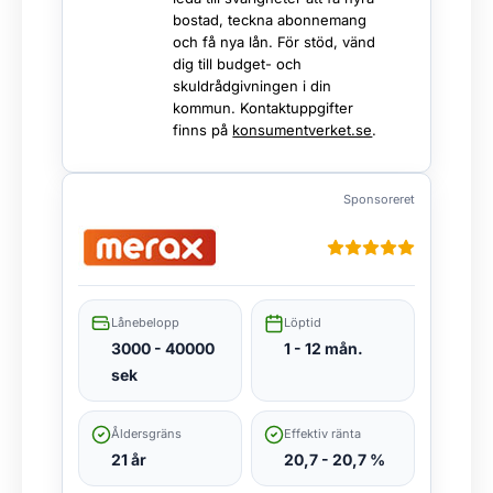
bostad, teckna abonnemang
och få nya lån. För stöd, vänd
dig till budget- och
skuldrådgivningen i din
kommun. Kontaktuppgifter
finns på
konsumentverket.se
.
Sponsoreret
Lånebelopp
Löptid
3000 - 40000
1 - 12 mån.
sek
Åldersgräns
Effektiv ränta
21 år
20,7 - 20,7 %