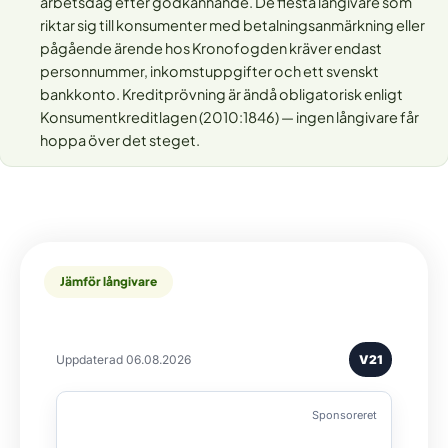
arbetsdag efter godkännande. De flesta långivare som
riktar sig till konsumenter med betalningsanmärkning eller
pågående ärende hos Kronofogden kräver endast
personnummer, inkomstuppgifter och ett svenskt
bankkonto. Kreditprövning är ändå obligatorisk enligt
Konsumentkreditlagen (2010:1846) — ingen långivare får
hoppa över det steget.
Jämför långivare
Uppdaterad 06.08.2026
V21
Sponsoreret