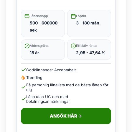
Lånebelopp
Löptid
500 - 600000
3 - 180 mån.
sek
Åldersgräns
Effektiv ränta
18 år
2,95 - 47,64 %
Godkännande: Acceptabelt
Trending
Få personlig lånelista med de bästa lånen för
dig
Låna utan UC och med
betalningsanmärkningar
ANSÖK HÄR