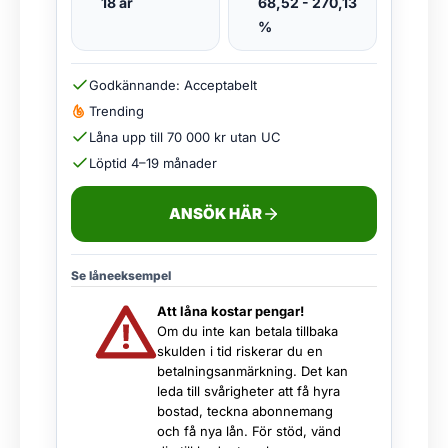
18 år
68,52 - 270,13
%
Godkännande: Acceptabelt
Trending
Låna upp till 70 000 kr utan UC
Löptid 4–19 månader
ANSÖK HÄR
Se låneeksempel
Att låna kostar pengar!
Om du inte kan betala tillbaka
skulden i tid riskerar du en
betalningsanmärkning. Det kan
leda till svårigheter att få hyra
bostad, teckna abonnemang
och få nya lån. För stöd, vänd