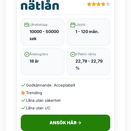
Lånebelopp
Löptid
10000 - 50000
1 - 120 mån.
sek
Åldersgräns
Effektiv ränta
18 år
22,79 - 22,79
%
Godkännande: Acceptabelt
Trending
Låna utan säkerhet
Låna utan UC
ANSÖK HÄR