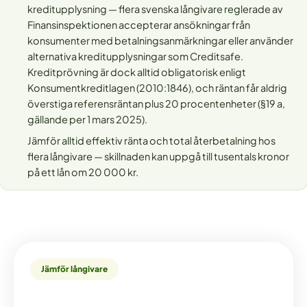
kreditupplysning — flera svenska långivare reglerade av
Finansinspektionen accepterar ansökningar från
konsumenter med betalningsanmärkningar eller använder
alternativa kreditupplysningar som Creditsafe.
Kreditprövning är dock alltid obligatorisk enligt
Konsumentkreditlagen (2010:1846), och räntan får aldrig
överstiga referensräntan plus 20 procentenheter (§19 a,
gällande per 1 mars 2025).
Jämför alltid effektiv ränta och total återbetalning hos
flera långivare — skillnaden kan uppgå till tusentals kronor
på ett lån om 20 000 kr.
Jämför långivare