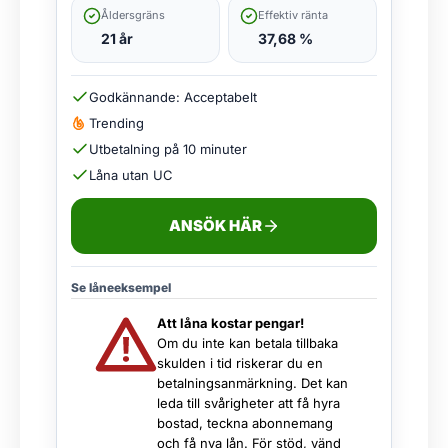
Åldersgräns
Effektiv ränta
21 år
37,68 %
Godkännande: Acceptabelt
Trending
Utbetalning på 10 minuter
Låna utan UC
ANSÖK HÄR
Se låneeksempel
Att låna kostar pengar!
Om du inte kan betala tillbaka
skulden i tid riskerar du en
betalningsanmärkning. Det kan
leda till svårigheter att få hyra
bostad, teckna abonnemang
och få nya lån. För stöd, vänd