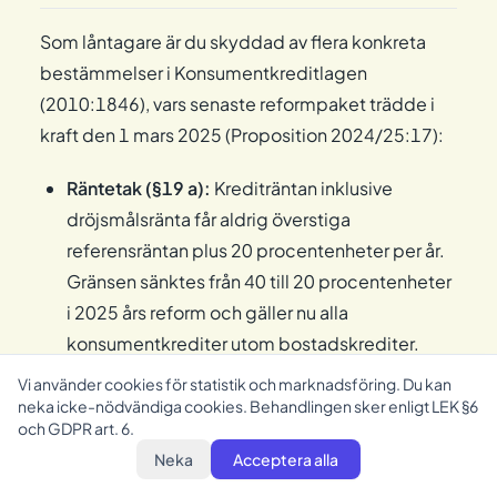
Som låntagare är du skyddad av flera konkreta
bestämmelser i Konsumentkreditlagen
(2010:1846), vars senaste reformpaket trädde i
kraft den 1 mars 2025 (Proposition 2024/25:17):
Räntetak (§19 a):
Krediträntan inklusive
dröjsmålsränta får aldrig överstiga
referensräntan plus 20 procentenheter per år.
Gränsen sänktes från 40 till 20 procentenheter
i 2025 års reform och gäller nu alla
konsumentkrediter utom bostadskrediter.
Kostnadstak (§19 b):
Den sammanlagda
Vi använder cookies för statistik och marknadsföring. Du kan
neka icke-nödvändiga cookies. Behandlingen sker enligt LEK §6
kreditkostnaden — ränta, avgifter och övriga
och GDPR art. 6.
kostnader — får aldrig överstiga
Neka
Acceptera alla
kreditbeloppet. På ett lån om 20 000 kr