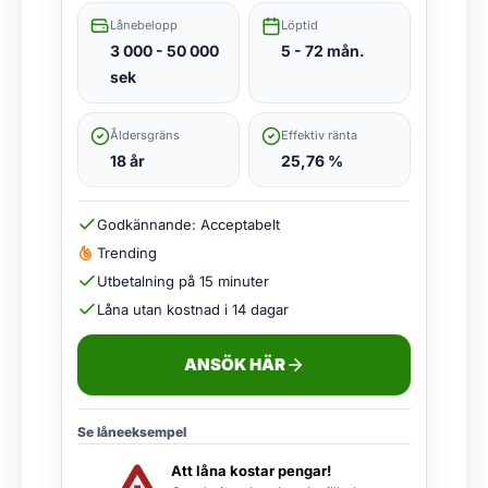
Lånebelopp
Löptid
3 000 - 50 000
5 - 72 mån.
sek
Åldersgräns
Effektiv ränta
18 år
25,76 %
Godkännande: Acceptabelt
Trending
Utbetalning på 15 minuter
Låna utan kostnad i 14 dagar
ANSÖK HÄR
Se låneeksempel
Att låna kostar pengar!