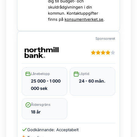
dig till budget- och
skuldrådgivningen i din
kommun. Kontaktuppgifter
finns på
konsumentverket.se
.
Sponsoreret
Lånebelopp
Löptid
25 000 - 1 000
24 - 60 mån.
000 sek
Åldersgräns
18 år
Godkännande: Acceptabelt