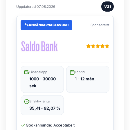
Uppdaterad 07.08.2026
V21
ANVÄNDARNAS FAVORIT
Sponsoreret
Lånebelopp
Löptid
1000 - 30000
1 - 12 mån.
sek
Effektiv ränta
35,41 - 92,07 %
Godkännande: Acceptabelt