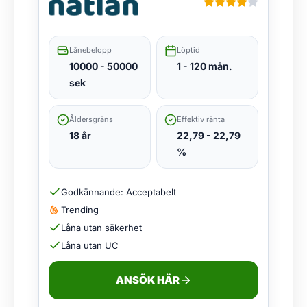
Lånebelopp
Löptid
10000 - 50000
1 - 120 mån.
sek
Åldersgräns
Effektiv ränta
18 år
22,79 - 22,79
%
Godkännande: Acceptabelt
Trending
Låna utan säkerhet
Låna utan UC
ANSÖK HÄR