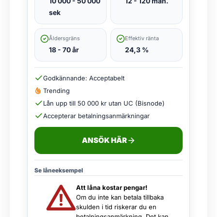
10 000 - 50 000
12 - 120 mån.
sek
Åldersgräns
Effektiv ränta
18 - 70 år
24,3 %
Godkännande: Acceptabelt
Trending
Lån upp till 50 000 kr utan UC (Bisnode)
Accepterar betalningsanmärkningar
ANSÖK HÄR
Se låneeksempel
Att låna kostar pengar!
Om du inte kan betala tillbaka
skulden i tid riskerar du en
betalningsanmärkning. Det kan