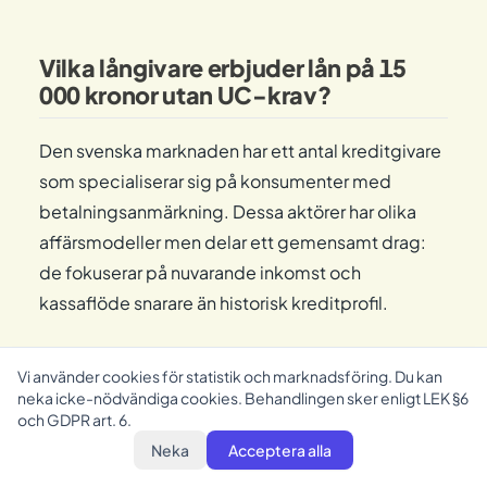
Vilka långivare erbjuder lån på 15
000 kronor utan UC-krav?
Den svenska marknaden har ett antal kreditgivare
som specialiserar sig på konsumenter med
betalningsanmärkning. Dessa aktörer har olika
affärsmodeller men delar ett gemensamt drag:
de fokuserar på nuvarande inkomst och
kassaflöde snarare än historisk kreditprofil.
Tre kategorier är vanligast:
Vi använder cookies för statistik och marknadsföring. Du kan
neka icke-nödvändiga cookies. Behandlingen sker enligt LEK §6
Digitala snabbkreditgivare med individuell
och GDPR art. 6.
riskbedömning:
Dessa långivare kan ge
Neka
Acceptera alla
besked inom timmar. De hämtar inkomstdata