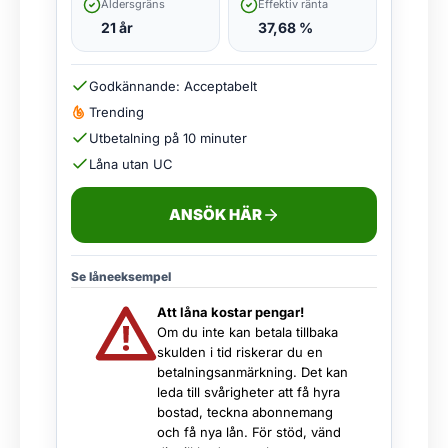
Åldersgräns
Effektiv ränta
21 år
37,68 %
Godkännande: Acceptabelt
Trending
Utbetalning på 10 minuter
Låna utan UC
ANSÖK HÄR
Se låneeksempel
Att låna kostar pengar!
Om du inte kan betala tillbaka
skulden i tid riskerar du en
betalningsanmärkning. Det kan
leda till svårigheter att få hyra
bostad, teckna abonnemang
och få nya lån. För stöd, vänd