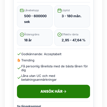
Lånebelopp
Löptid
500 - 600000
3 - 180 mån.
sek
Åldersgräns
Effektiv ränta
18 år
2,95 - 47,64 %
Godkännande: Acceptabelt
Trending
Få personlig lånelista med de bästa lånen för
dig
Låna utan UC och med
betalningsanmärkningar
ANSÖK HÄR
Se låneeksempel