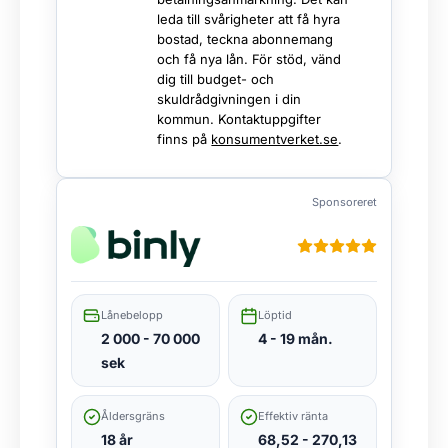
leda till svårigheter att få hyra
bostad, teckna abonnemang
och få nya lån. För stöd, vänd
dig till budget- och
skuldrådgivningen i din
kommun. Kontaktuppgifter
finns på
konsumentverket.se
.
Sponsoreret
Lånebelopp
Löptid
2 000 - 70 000
4 - 19 mån.
sek
Åldersgräns
Effektiv ränta
18 år
68,52 - 270,13