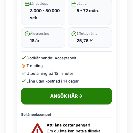
Lånebelopp
Löptid
3 000 - 50 000
5 - 72 mån.
sek
Åldersgräns
Effektiv ränta
18 år
25,76 %
Godkännande: Acceptabelt
Trending
Utbetalning på 15 minuter
Låna utan kostnad i 14 dagar
ANSÖK HÄR
Se låneeksempel
Att låna kostar pengar!
Om du inte kan betala tillbaka