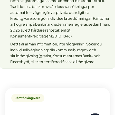
betalningsförmåga snarare än enbart din kredithistorik.
Traditionella banker avslår dessa ansökningar per
automatik — vägen går via privata och digitala
kreditgivare som gör individuella bedömningar. Räntorna
är högre än på bankmarknaden, men regleras sedan 1 mars
2025 av ett hårdare räntetak enligt
Konsumentkreditlagen (2010:1846).
Detta är allmän information, inte rådgivning. Söker du
individuell vägledning: din kommuns budget- och
skuldrådgivning (gratis), Konsumenternas Bank- och
Finansbyrå, eller en certifierad finansiell rådgivare.
Jämför långivare